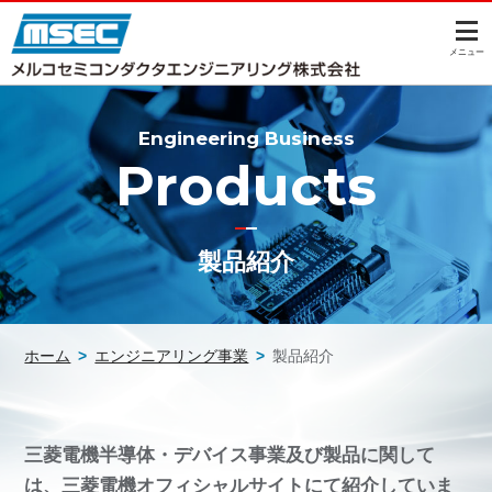
このページの本文へ
メニュー
Engineering Business
Products
製品紹介
ホーム
>
エンジニアリング事業
>
製品紹介
三菱電機半導体・デバイス事業及び製品に関して
は、三菱電機オフィシャルサイトにて紹介していま