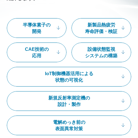
半導体素子の
新製品熱疲労
開発
寿命評価・
検証
CAE技術の
設備状態監視
応用
システムの
構築
IoT制御機器活用による
状態の可視化
新規反射率測定機の
設計・製作
電解めっき前の
表面異常対策